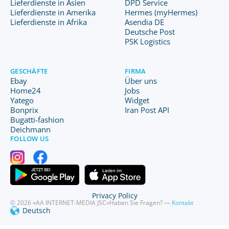
Lieferdienste in Asien
DPD Service
Lieferdienste in Amerika
Hermes (myHermes)
Lieferdienste in Afrika
Asendia DE
Deutsche Post
PSK Logistics
GESCHÄFTE
FIRMA
Ebay
Über uns
Home24
Jobs
Yatego
Widget
Bonprix
Iran Post API
Bugatti-fashion
Deichmann
FOLLOW US
Privacy Policy
© 2026 «AA INTERNET-MEDIA JSC»
Haben Sie Fragen? —
Kontakt
Deutsch