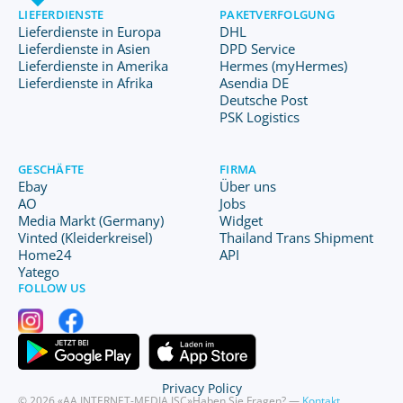
LIEFERDIENSTE
PAKETVERFOLGUNG
Lieferdienste in Europa
DHL
Lieferdienste in Asien
DPD Service
Lieferdienste in Amerika
Hermes (myHermes)
Lieferdienste in Afrika
Asendia DE
Deutsche Post
PSK Logistics
GESCHÄFTE
FIRMA
Ebay
Über uns
AO
Jobs
Media Markt (Germany)
Widget
Vinted (Kleiderkreisel)
Thailand Trans Shipment
Home24
API
Yatego
FOLLOW US
Privacy Policy
© 2026 «AA INTERNET-MEDIA JSC»
Haben Sie Fragen? —
Kontakt