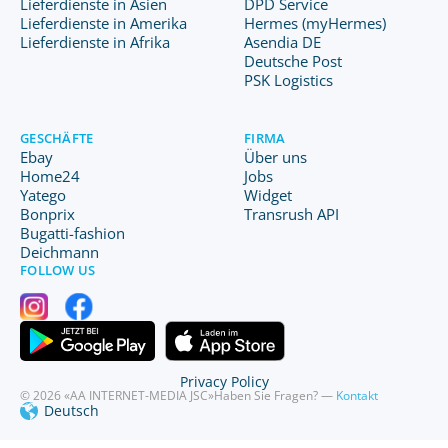
Lieferdienste in Asien
DPD Service
Lieferdienste in Amerika
Hermes (myHermes)
Lieferdienste in Afrika
Asendia DE
Deutsche Post
PSK Logistics
GESCHÄFTE
FIRMA
Ebay
Über uns
Home24
Jobs
Yatego
Widget
Bonprix
Transrush API
Bugatti-fashion
Deichmann
FOLLOW US
Privacy Policy
© 2026 «AA INTERNET-MEDIA JSC»
Haben Sie Fragen? —
Kontakt
Deutsch