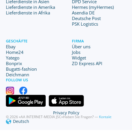
Lieferdienste in Asien
DPD Service
Lieferdienste in Amerika
Hermes (myHermes)
Lieferdienste in Afrika
Asendia DE
Deutsche Post
PSK Logistics
GESCHÄFTE
FIRMA
Ebay
Über uns
Home24
Jobs
Yatego
Widget
Bonprix
ZD Express API
Bugatti-fashion
Deichmann
FOLLOW US
Privacy Policy
© 2026 «AA INTERNET-MEDIA JSC»
Haben Sie Fragen? —
Kontakt
Deutsch