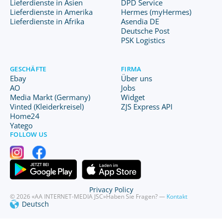
Lieferdienste in Asien
DPD Service
Lieferdienste in Amerika
Hermes (myHermes)
Lieferdienste in Afrika
Asendia DE
Deutsche Post
PSK Logistics
GESCHÄFTE
FIRMA
Ebay
Über uns
AO
Jobs
Media Markt (Germany)
Widget
Vinted (Kleiderkreisel)
ZJS Express API
Home24
Yatego
FOLLOW US
Privacy Policy
© 2026 «AA INTERNET-MEDIA JSC»
Haben Sie Fragen? —
Kontakt
Deutsch