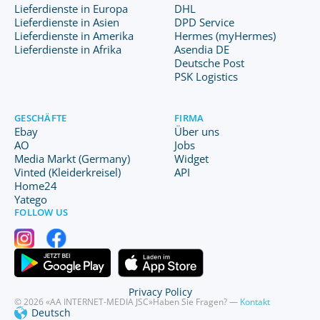
Lieferdienste in Europa
DHL
Lieferdienste in Asien
DPD Service
Lieferdienste in Amerika
Hermes (myHermes)
Lieferdienste in Afrika
Asendia DE
Deutsche Post
PSK Logistics
GESCHÄFTE
FIRMA
Ebay
Über uns
AO
Jobs
Media Markt (Germany)
Widget
Vinted (Kleiderkreisel)
API
Home24
Yatego
FOLLOW US
Privacy Policy
© 2026 «AA INTERNET-MEDIA JSC»
Haben Sie Fragen? —
Kontakt
Deutsch