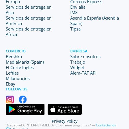
Europa
Correos Express
Servicios de entrega en
Envialia
Asia
IMX
Servicios de entrega en
Asendia España (Asendia
América
Spain)
Servicios de entrega en
Tipsa
Africa
COMERCIO
EMPRESA
Bershka
Sobre nosotros
MediaMarkt (Spain)
Trabajo
El Corte Ingles
Widget
Lefties
Alem-TAT API
Milanuncios
Ebay
FOLLOW US
Privacy Policy
© 2026 «AA INTERNET-MEDIA JSC»
¿Tiene preguntas? —
Contáctenos