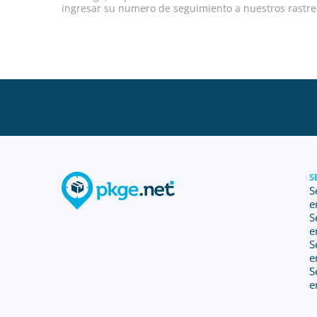
ingresar su numero de seguimiento a nuestros rastrea
S
S
e
S
e
S
e
S
e