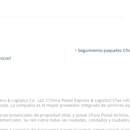
Seguimiento paquetes Ch
nicos?
ss & Logistics Co., Ltd. ("China Postal Express & Logistics") fue 
ada. La compañía es el mayor proveedor integrado de servicios expr
rias provinciales de propiedad total, y posee China Postal Airlines, 
merciales. Su red cubre todas las ciudades, condados y ciudades e
nte a servicios de mensajería exprés nacional, internacional, logís