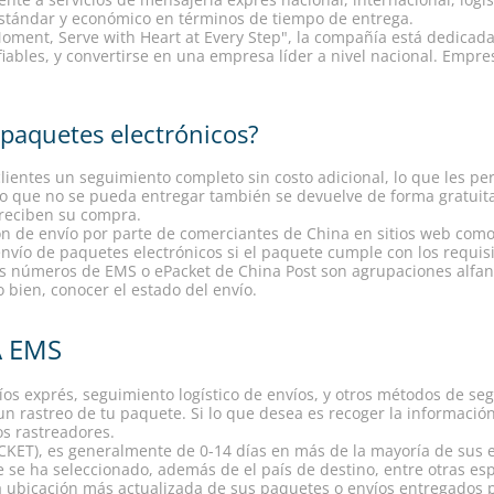
stándar y económico en términos de tiempo de entrega.
Moment, Serve with Heart at Every Step", la compañía está dedicada a
iables, y convertirse en una empresa líder a nivel nacional. Empres
paquetes electrónicos?
clientes un seguimiento completo sin costo adicional, lo que les p
eo que no se pueda entregar también se devuelve de forma gratuita
 reciben su compra.
 de envío por parte de comerciantes de China en sitios web como 
vío de paquetes electrónicos si el paquete cumple con los requis
s números de EMS o ePacket de China Post son agrupaciones alfanum
bien, conocer el estado del envío.
A EMS
s exprés, seguimiento logístico de envíos, y otros métodos de segu
 un rastreo de tu paquete. Si lo que desea es recoger la informaci
s rastreadores.
ET), es generalmente de 0-14 días en más de la mayoría de sus en
 se ha seleccionado, además de el país de destino, entre otras esp
la ubicación más actualizada de sus paquetes o envíos entregados 