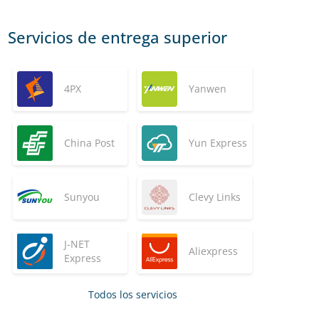
Servicios de entrega superior
4PX
Yanwen
China Post
Yun Express
Sunyou
Clevy Links
J-NET
Aliexpress
Express
Todos los servicios