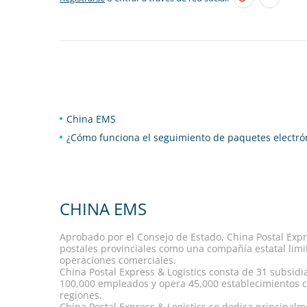
China EMS
¿Cómo funciona el seguimiento de paquetes electró
CHINA EMS
Aprobado por el Consejo de Estado, China Postal Expre
postales provinciales como una compañía estatal limit
operaciones comerciales.
China Postal Express & Logistics consta de 31 subsidia
100,000 empleados y opera 45,000 establecimientos co
regiones.
China Postal Express & Logistics se dedica principalme