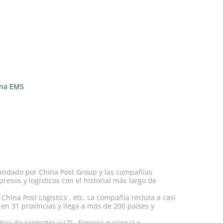
ina EMS
cofundado por China Post Group y las compañías
esos y logísticos con el historial más largo de
China Post Logistics , etc. La compañía recluta a casi
n 31 provincias y llega a más de 200 países y
tica de contratos y LTL. Express nacional e