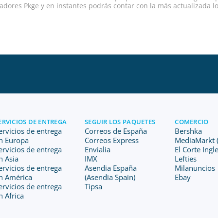
dores Pkge y en instantes podrás contar con la más actualizada lo
ERVICIOS DE ENTREGA
SEGUIR LOS PAQUETES
COMERCIO
ervicios de entrega
Correos de España
Bershka
n Europa
Correos Express
MediaMarkt (
ervicios de entrega
Envialia
El Corte Ingl
n Asia
IMX
Lefties
ervicios de entrega
Asendia España
Milanuncios
n América
(Asendia Spain)
Ebay
ervicios de entrega
Tipsa
n Africa