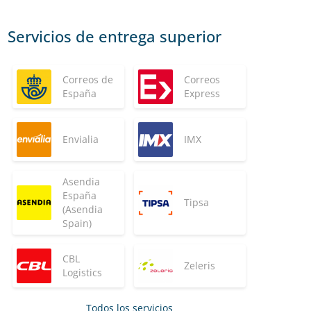
Servicios de entrega superior
Correos de
Correos
España
Express
Envialia
IMX
Asendia
España
Tipsa
(Asendia
Spain)
CBL
Zeleris
Logistics
Todos los servicios