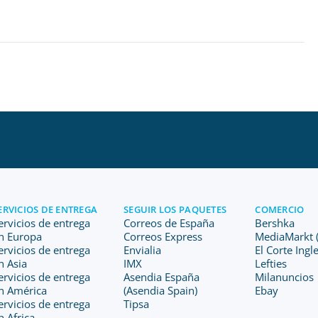
ERVICIOS DE ENTREGA
SEGUIR LOS PAQUETES
COMERCIO
ervicios de entrega
Correos de España
Bershka
n Europa
Correos Express
MediaMarkt (
ervicios de entrega
Envialia
El Corte Ingl
n Asia
IMX
Lefties
ervicios de entrega
Asendia España
Milanuncios
n América
(Asendia Spain)
Ebay
ervicios de entrega
Tipsa
n Africa