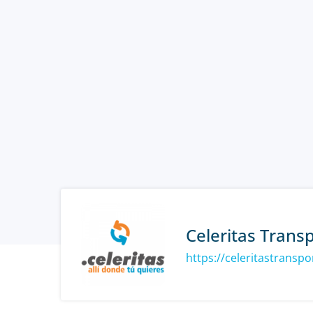
Celeritas Trans
https://celeritastransp