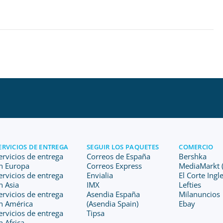
ERVICIOS DE ENTREGA
SEGUIR LOS PAQUETES
COMERCIO
ervicios de entrega
Correos de España
Bershka
n Europa
Correos Express
MediaMarkt (
ervicios de entrega
Envialia
El Corte Ingl
n Asia
IMX
Lefties
ervicios de entrega
Asendia España
Milanuncios
n América
(Asendia Spain)
Ebay
ervicios de entrega
Tipsa
n Africa