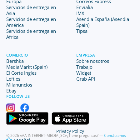
Europa
Correos Express
Servicios de entrega en
Envialia
Asia
IMX
Servicios de entrega en
Asendia España (Asendia
América
Spain)
Servicios de entrega en
Tipsa
Africa
COMERCIO
EMPRESA
Bershka
Sobre nosotros
MediaMarkt (Spain)
Trabajo
El Corte Ingles
Widget
Lefties
Grab API
Milanuncios
Ebay
FOLLOW US
Privacy Policy
© 2026 «AA INTERNET-MEDIA JSC»
¿Tiene preguntas? —
Contáctenos