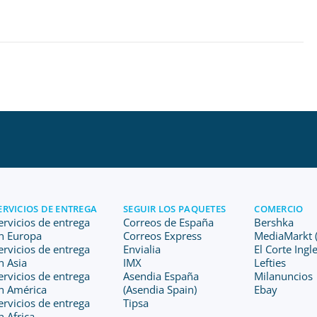
ERVICIOS DE ENTREGA
SEGUIR LOS PAQUETES
COMERCIO
ervicios de entrega
Correos de España
Bershka
n Europa
Correos Express
MediaMarkt (
ervicios de entrega
Envialia
El Corte Ingl
n Asia
IMX
Lefties
ervicios de entrega
Asendia España
Milanuncios
n América
(Asendia Spain)
Ebay
ervicios de entrega
Tipsa
n Africa