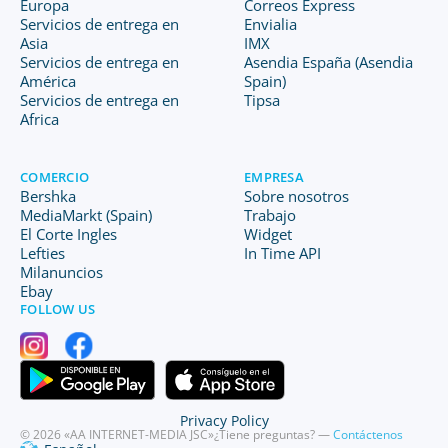
Europa
Correos Express
Servicios de entrega en
Envialia
Asia
IMX
Servicios de entrega en
Asendia España (Asendia
América
Spain)
Servicios de entrega en
Tipsa
Africa
COMERCIO
EMPRESA
Bershka
Sobre nosotros
MediaMarkt (Spain)
Trabajo
El Corte Ingles
Widget
Lefties
In Time API
Milanuncios
Ebay
FOLLOW US
Privacy Policy
© 2026 «AA INTERNET-MEDIA JSC»
¿Tiene preguntas? —
Contáctenos