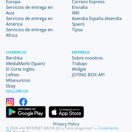
Europa
Correos Express
Servicios de entrega en
Envialia
Asia
IMX
Servicios de entrega en
Asendia España (Asendia
América
Spain)
Servicios de entrega en
Tipsa
Africa
COMERCIO
EMPRESA
Bershka
Sobre nosotros
MediaMarkt (Spain)
Trabajo
El Corte Ingles
Widget
Lefties
JOYING BOX API
Milanuncios
Ebay
FOLLOW US
Privacy Policy
© 2026 «AA INTERNET-MEDIA JSC»
¿Tiene preguntas? —
Contáctenos