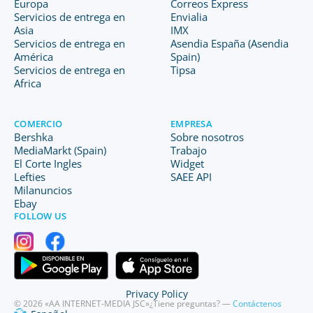
Europa
Correos Express
Servicios de entrega en
Envialia
Asia
IMX
Servicios de entrega en
Asendia España (Asendia
América
Spain)
Servicios de entrega en
Tipsa
Africa
COMERCIO
EMPRESA
Bershka
Sobre nosotros
MediaMarkt (Spain)
Trabajo
El Corte Ingles
Widget
Lefties
SAEE API
Milanuncios
Ebay
FOLLOW US
Privacy Policy
© 2026 «AA INTERNET-MEDIA JSC»
¿Tiene preguntas? —
Contáctenos