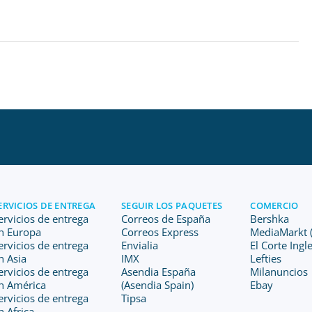
ERVICIOS DE ENTREGA
SEGUIR LOS PAQUETES
COMERCIO
ervicios de entrega
Correos de España
Bershka
n Europa
Correos Express
MediaMarkt (
ervicios de entrega
Envialia
El Corte Ingl
n Asia
IMX
Lefties
ervicios de entrega
Asendia España
Milanuncios
n América
(Asendia Spain)
Ebay
ervicios de entrega
Tipsa
n Africa