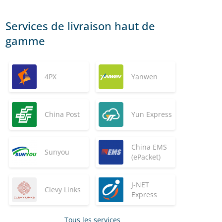
Services de livraison haut de
gamme
4PX
Yanwen
China Post
Yun Express
China EMS
Sunyou
(ePacket)
J-NET
Clevy Links
Express
Tous les services