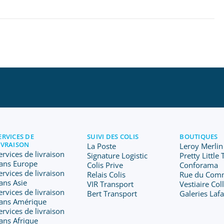
ERVICES DE
SUIVI DES COLIS
BOUTIQUES
IVRAISON
La Poste
Leroy Merlin
ervices de livraison
Signature Logistic
Pretty Little
ans Europe
Colis Prive
Conforama
ervices de livraison
Relais Colis
Rue du Com
ans Asie
VIR Transport
Vestiaire Col
ervices de livraison
Bert Transport
Galeries Laf
ans Amérique
ervices de livraison
ans Afrique