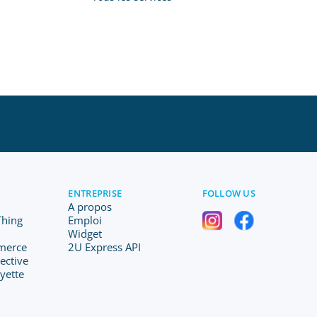
ENTREPRISE
FOLLOW US
A propos
 Thing
Emploi
Widget
merce
2U Express API
lective
ayette