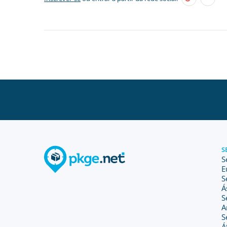
S
S
E
S
Á
S
A
S
Á