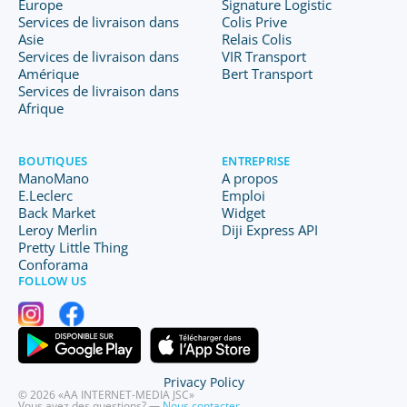
Europe
Signature Logistic
Services de livraison dans
Colis Prive
Asie
Relais Colis
Services de livraison dans
VIR Transport
Amérique
Bert Transport
Services de livraison dans
Afrique
BOUTIQUES
ENTREPRISE
ManoMano
A propos
E.Leclerc
Emploi
Back Market
Widget
Leroy Merlin
Diji Express API
Pretty Little Thing
Conforama
FOLLOW US
Privacy Policy
© 2026 «AA INTERNET-MEDIA JSC»
Vous avez des questions? —
Nous contacter