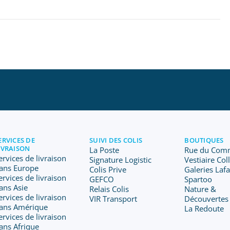
ERVICES DE
SUIVI DES COLIS
BOUTIQUES
IVRAISON
La Poste
Rue du Com
ervices de livraison
Signature Logistic
Vestiaire Col
ans Europe
Colis Prive
Galeries Laf
ervices de livraison
GEFCO
Spartoo
ans Asie
Relais Colis
Nature &
ervices de livraison
VIR Transport
Découvertes
ans Amérique
La Redoute
ervices de livraison
ans Afrique