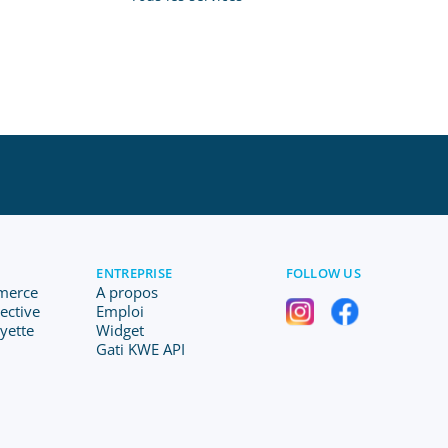
ENTREPRISE
FOLLOW US
merce
A propos
lective
Emploi
ayette
Widget
Gati KWE API