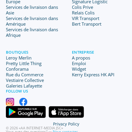
Europe
Signature Logistic
Services de livraison dans
Colis Prive
Asie
Relais Colis
Services de livraison dans
VIR Transport
Amérique
Bert Transport
Services de livraison dans
Afrique
BOUTIQUES
ENTREPRISE
Leroy Merlin
A propos
Pretty Little Thing
Emploi
Conforama
Widget
Rue du Commerce
Kerry Express HK API
Vestiaire Collective
Galeries Lafayette
FOLLOW US
Privacy Policy
© 2026 «AA INTERNET-MEDIA JSC»
Vous avez des questions? —
Nous contacter