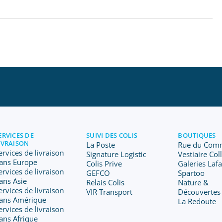
ERVICES DE
SUIVI DES COLIS
BOUTIQUES
IVRAISON
La Poste
Rue du Com
ervices de livraison
Signature Logistic
Vestiaire Col
ans Europe
Colis Prive
Galeries Laf
ervices de livraison
GEFCO
Spartoo
ans Asie
Relais Colis
Nature &
ervices de livraison
VIR Transport
Découvertes
ans Amérique
La Redoute
ervices de livraison
ans Afrique