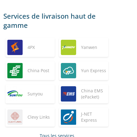
Services de livraison haut de
gamme
4PX
Yanwen
China Post
Yun Express
China EMS
Sunyou
(ePacket)
J-NET
Clevy Links
Express
Tous les services