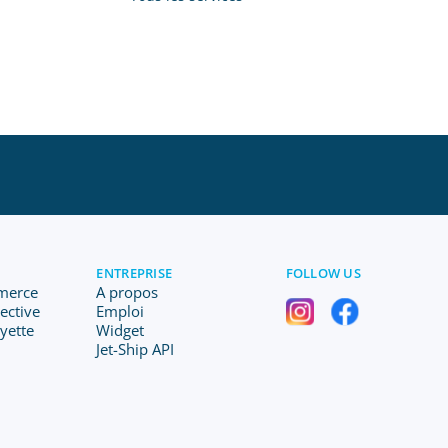
ENTREPRISE
FOLLOW US
merce
A propos
lective
Emploi
ayette
Widget
Jet-Ship API