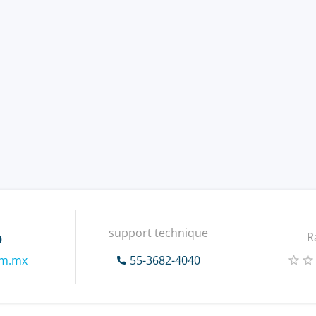
support technique
o
R
om.mx
55-3682-4040