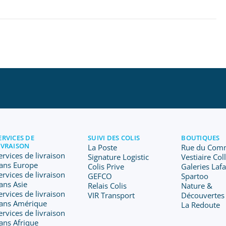
ERVICES DE
SUIVI DES COLIS
BOUTIQUES
IVRAISON
La Poste
Rue du Com
ervices de livraison
Signature Logistic
Vestiaire Col
ans Europe
Colis Prive
Galeries Laf
ervices de livraison
GEFCO
Spartoo
ans Asie
Relais Colis
Nature &
ervices de livraison
VIR Transport
Découvertes
ans Amérique
La Redoute
ervices de livraison
ans Afrique