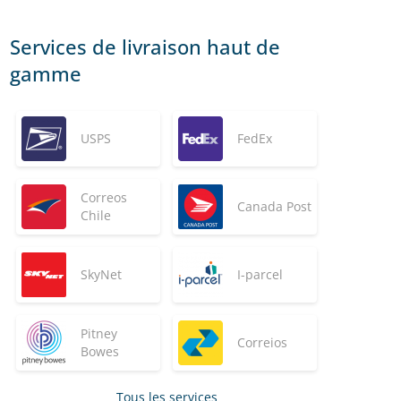
Services de livraison haut de
gamme
USPS
FedEx
Correos
Canada Post
Chile
SkyNet
I-parcel
Pitney
Correios
Bowes
Tous les services