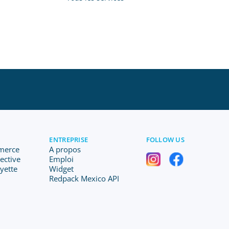
ENTREPRISE
FOLLOW US
merce
A propos
lective
Emploi
ayette
Widget
Redpack Mexico API