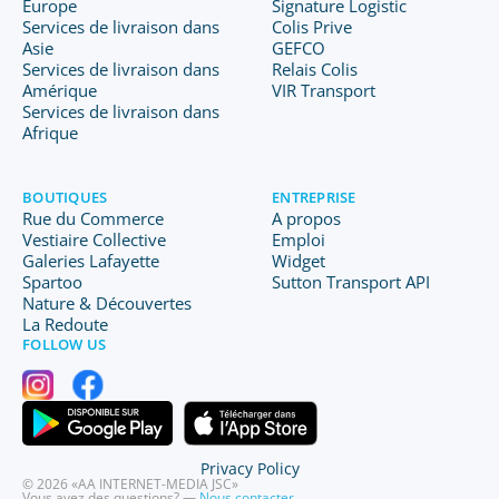
Europe
Signature Logistic
Services de livraison dans
Colis Prive
Asie
GEFCO
Services de livraison dans
Relais Colis
Amérique
VIR Transport
Services de livraison dans
Afrique
BOUTIQUES
ENTREPRISE
Rue du Commerce
A propos
Vestiaire Collective
Emploi
Galeries Lafayette
Widget
Spartoo
Sutton Transport API
Nature & Découvertes
La Redoute
FOLLOW US
Privacy Policy
© 2026 «AA INTERNET-MEDIA JSC»
Vous avez des questions? —
Nous contacter