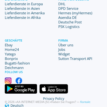
Lieferdienste in Europa
DHL
Lieferdienste in Asien
DPD Service
Lieferdienste in Amerika
Hermes (myHermes)
Lieferdienste in Afrika
Asendia DE
Deutsche Post
PSK Logistics
GESCHÄFTE
FIRMA
Ebay
Über uns
Home24
Jobs
Yatego
Widget
Bonprix
Sutton Transport API
Bugatti-fashion
Deichmann
FOLLOW US
Privacy Policy
© 2026 «AA INTERNET-MEDIA JSC»
Haben Sie Fragen? —
Kontakt
Deutsch