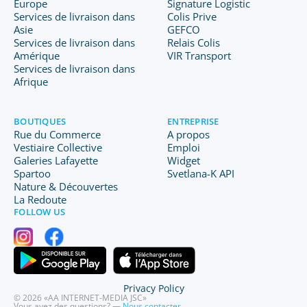
Europe
Signature Logistic
Services de livraison dans
Colis Prive
Asie
GEFCO
Services de livraison dans
Relais Colis
Amérique
VIR Transport
Services de livraison dans
Afrique
BOUTIQUES
ENTREPRISE
Rue du Commerce
A propos
Vestiaire Collective
Emploi
Galeries Lafayette
Widget
Spartoo
Svetlana-K API
Nature & Découvertes
La Redoute
FOLLOW US
Privacy Policy
© 2026 «AA INTERNET-MEDIA JSC»
Vous avez des questions? —
Nous contacter