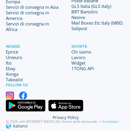
Poste Italiane
Europa
GLS Italia (GLS Italy)
Servizi di consegna in Asia
BRT Bartolini
Servizi di consegna in
Nexive
America
Mail Boxes Etc Italy (MBE)
Servizi di consegna in
Sailpost
Africa
NEGOZI
SOCIETÀ
Eprice
Chi siamo
Unieuro
Lavoro
Ibs
Widget
Ebay
1TONG API
Konga
Takealot
FOLLOW US
Privacy Policy
© 2026 «AA INTERNET-MEDIA JSC»
Avete delle domande —
Contattaci
Italiano