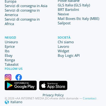
Poste Italiane
Europa
GLS Italia (GLS Italy)
Servizi di consegna in Asia
BRT Bartolini
Servizi di consegna in
Nexive
America
Mail Boxes Etc Italy (MBE)
Servizi di consegna in
Sailpost
Africa
NEGOZI
SOCIETÀ
Unieuro
Chi siamo
Eprice
Lavoro
Ibs
Widget
Ebay
Buy Logic API
Konga
Takealot
FOLLOW US
Privacy Policy
© 2026 «AA INTERNET-MEDIA JSC»
Avete delle domande —
Contattaci
Italiano