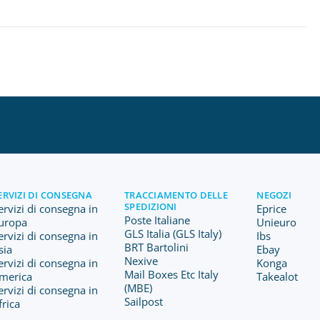
ERVIZI DI CONSEGNA
TRACCIAMENTO DELLE
NEGOZI
SPEDIZIONI
ervizi di consegna in
Eprice
Poste Italiane
uropa
Unieuro
GLS Italia (GLS Italy)
ervizi di consegna in
Ibs
BRT Bartolini
sia
Ebay
Nexive
ervizi di consegna in
Konga
Mail Boxes Etc Italy
merica
Takealot
(MBE)
ervizi di consegna in
Sailpost
frica