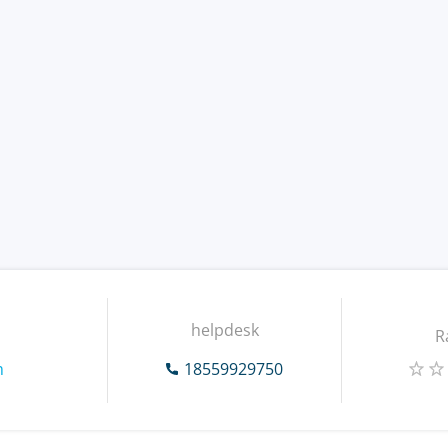
helpdesk
R
m
18559929750