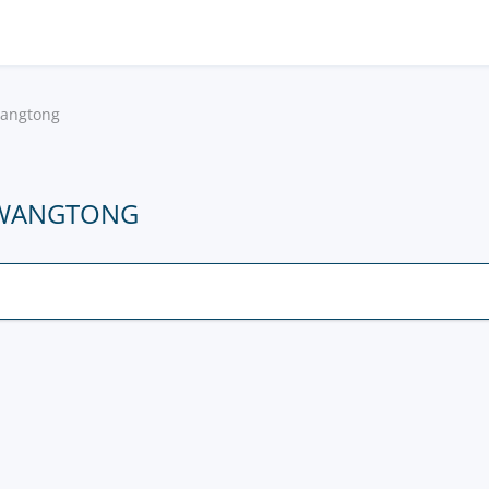
angtong
СNWANGTONG