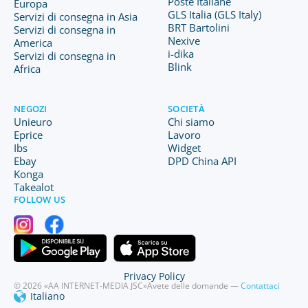
Poste Italiane
Europa
GLS Italia (GLS Italy)
Servizi di consegna in Asia
BRT Bartolini
Servizi di consegna in
Nexive
America
i-dika
Servizi di consegna in
Blink
Africa
NEGOZI
SOCIETÀ
Unieuro
Chi siamo
Eprice
Lavoro
Ibs
Widget
Ebay
DPD China API
Konga
Takealot
FOLLOW US
Privacy Policy
© 2026 «AA INTERNET-MEDIA JSC»
Avete delle domande —
Contattaci
Italiano