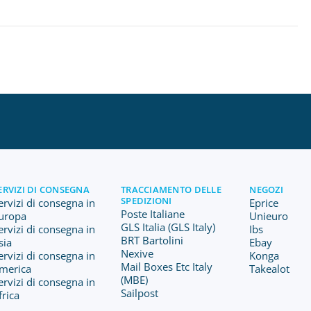
ERVIZI DI CONSEGNA
TRACCIAMENTO DELLE
NEGOZI
SPEDIZIONI
ervizi di consegna in
Eprice
Poste Italiane
uropa
Unieuro
GLS Italia (GLS Italy)
ervizi di consegna in
Ibs
BRT Bartolini
sia
Ebay
Nexive
ervizi di consegna in
Konga
Mail Boxes Etc Italy
merica
Takealot
(MBE)
ervizi di consegna in
Sailpost
frica