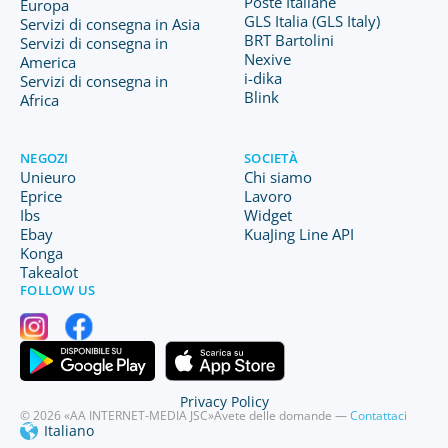
Poste Italiane
Europa
GLS Italia (GLS Italy)
Servizi di consegna in Asia
BRT Bartolini
Servizi di consegna in
Nexive
America
i-dika
Servizi di consegna in
Blink
Africa
NEGOZI
SOCIETÀ
Unieuro
Chi siamo
Eprice
Lavoro
Ibs
Widget
Ebay
KuaJing Line API
Konga
Takealot
FOLLOW US
Privacy Policy
© 2026 «AA INTERNET-MEDIA JSC»
Avete delle domande —
Contattaci
Italiano