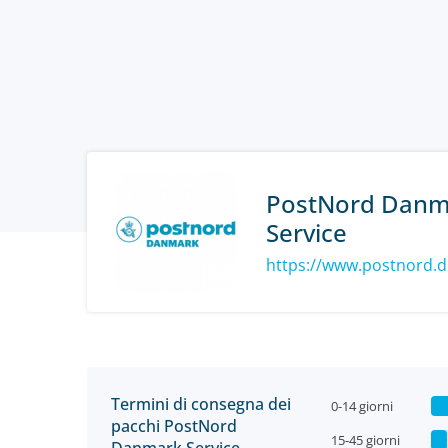
PostNord Danm
Service
https://www.postnord.d
Termini di consegna dei
0-14 giorni
pacchi PostNord
15-45 giorni