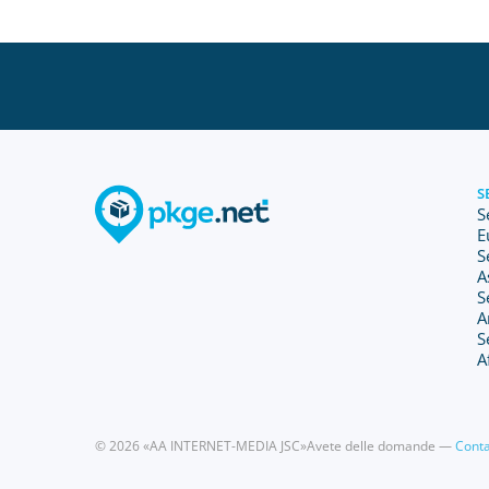
S
S
E
S
A
S
A
S
A
© 2026 «AA INTERNET-MEDIA JSC»
Avete delle domande —
Conta