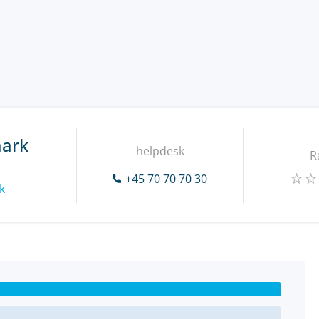
ark
helpdesk
R
+45 70 70 70 30
k