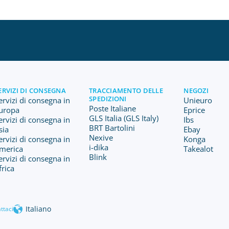
ERVIZI DI CONSEGNA
TRACCIAMENTO DELLE
NEGOZI
SPEDIZIONI
ervizi di consegna in
Unieuro
Poste Italiane
uropa
Eprice
GLS Italia (GLS Italy)
ervizi di consegna in
Ibs
BRT Bartolini
sia
Ebay
Nexive
ervizi di consegna in
Konga
i-dika
merica
Takealot
Blink
ervizi di consegna in
frica
Italiano
ttaci