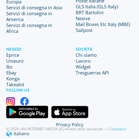
Poste Italiane
Europa
GLS Italia (GLS Italy)
Servizi di consegna in Asia
BRT Bartolini
Servizi di consegna in
Nexive
America
Mail Boxes Etc Italy (MBE)
Servizi di consegna in
Sailpost
Africa
NEGOZI
SOCIETÀ
Eprice
Chi siamo
Unieuro
Lavoro
Ibs
Widget
Ebay
Tresguerras API
Konga
Takealot
FOLLOW US
Privacy Policy
© 2026 «AA INTERNET-MEDIA JSC»
Avete delle domande —
Contattaci
Italiano