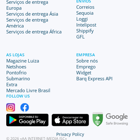
ENVIOS
Serviços de entrega
Correios
Europa
Sequoia
Serviços de entrega Ásia
Loggi
Serviços de entrega
Intelipost
América
Shippify
Serviços de entrega África
GFL
AS LOJAS
EMPRESA
Magazine Luiza
Sobre nós
Netshoes
Emprego
Pontofrio
Widget
Submarino
Barq Express API
Extra
Mercado Livre Brasil
FOLLOW US
Privacy Policy
© 2026 «AA INTERNET-MEDIA JSC»