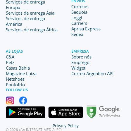
ENVIOS
Serviços de entrega
Correios
Europa
Sequoia
Serviços de entrega Ásia
Loggi
Serviços de entrega
Carriers
América
Aprisa Express
Serviços de entrega África
Sedex
AS LOJAS
EMPRESA
C&A
Sobre nós
Petz
Emprego
Casas Bahia
Widget
Magazine Luiza
Correo Argentino API
Netshoes
Pontofrio
FOLLOW US
Privacy Policy
© 2026 «AA INTERNET-MEDIA JSC»