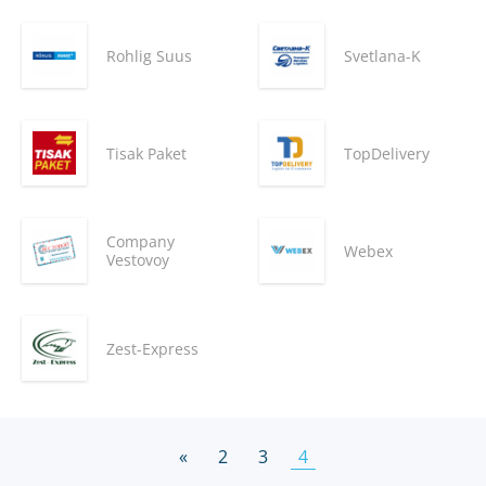
Rohlig Suus
Svetlana-K
Tisak Paket
TopDelivery
Company
Webex
Vestovoy
Zest-Express
«
2
3
4