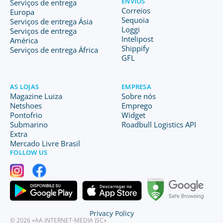
ENVIOS
Serviços de entrega
Correios
Europa
Sequoia
Serviços de entrega Ásia
Loggi
Serviços de entrega
Intelipost
América
Shippify
Serviços de entrega África
GFL
AS LOJAS
EMPRESA
Magazine Luiza
Sobre nós
Netshoes
Emprego
Pontofrio
Widget
Submarino
Roadbull Logistics API
Extra
Mercado Livre Brasil
FOLLOW US
Privacy Policy
© 2026 «AA INTERNET-MEDIA JSC»