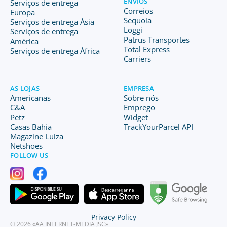
ENVIOS
Serviços de entrega
Correios
Europa
Sequoia
Serviços de entrega Ásia
Loggi
Serviços de entrega
Patrus Transportes
América
Total Express
Serviços de entrega África
Carriers
AS LOJAS
EMPRESA
Americanas
Sobre nós
C&A
Emprego
Petz
Widget
Casas Bahia
TrackYourParcel API
Magazine Luiza
Netshoes
FOLLOW US
Privacy Policy
© 2026 «AA INTERNET-MEDIA JSC»