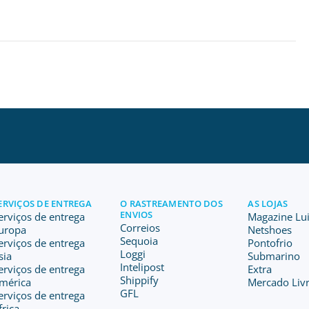
ERVIÇOS DE ENTREGA
O RASTREAMENTO DOS
AS LOJAS
ENVIOS
erviços de entrega
Magazine Lu
Correios
uropa
Netshoes
Sequoia
erviços de entrega
Pontofrio
Loggi
sia
Submarino
Intelipost
erviços de entrega
Extra
Shippify
mérica
Mercado Livr
GFL
erviços de entrega
frica