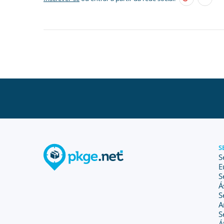
S
S
E
S
Á
S
A
S
Á