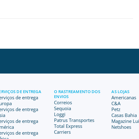
ERVIÇOS DE ENTREGA
O RASTREAMENTO DOS
AS LOJAS
ENVIOS
erviços de entrega
Americanas
Correios
uropa
C&A
Sequoia
erviços de entrega
Petz
Loggi
sia
Casas Bahia
Patrus Transportes
erviços de entrega
Magazine Lu
Total Express
mérica
Netshoes
Carriers
erviços de entrega
frica