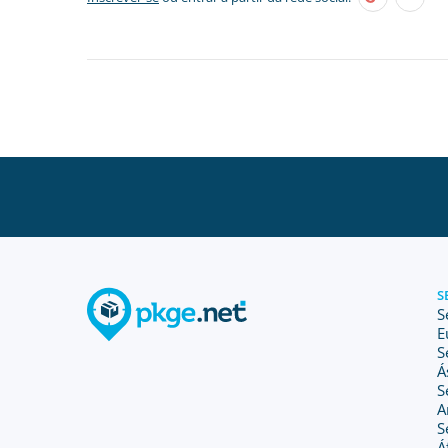
S
S
E
S
Á
S
A
S
Á