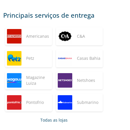
Principais serviços de entrega
Americanas
C&A
Petz
Casas Bahia
Magazine
Netshoes
Luiza
Pontofrio
Submarino
Todas as lojas