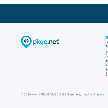
S
S
E
S
Á
S
A
S
Á
© 2026 «AA INTERNET-MEDIA JSC»
Tem perguntas? —
Entrar em