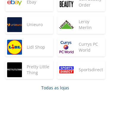
Ebay
Order
Leroy
Unieuro
Merlin
Currys PC
Lidl Shop
World
Pretty Little
Sportsdirect
Thing
Todas as lojas