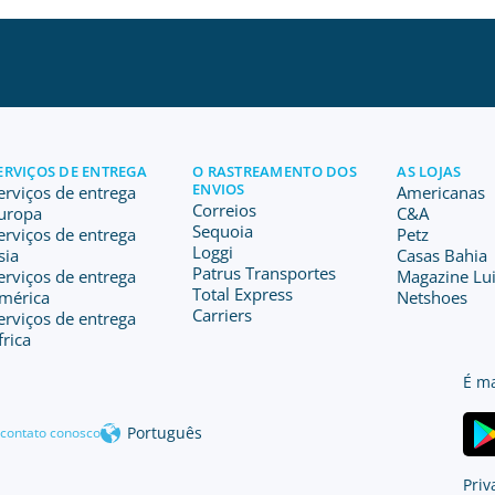
ERVIÇOS DE ENTREGA
O RASTREAMENTO DOS
AS LOJAS
ENVIOS
erviços de entrega
Americanas
Correios
uropa
C&A
Sequoia
erviços de entrega
Petz
Loggi
sia
Casas Bahia
Patrus Transportes
erviços de entrega
Magazine Lu
Total Express
mérica
Netshoes
Carriers
erviços de entrega
frica
É ma
Português
 contato conosco
Priv