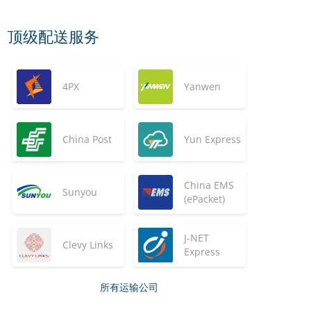
顶级配送服务
4PX
Yanwen
China Post
Yun Express
China EMS
Sunyou
(ePacket)
J-NET
Clevy Links
Express
所有运输公司