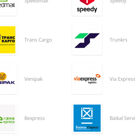
Speedmail
Speedy
Trans Cargo
Trunkrs
Venipak
Via Expres
8express
Baikal Serv