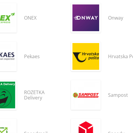
ONEX
Onway
Pekaes
Hrvatska P
ROZETKA
Sampost
Delivery