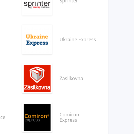
Sprinter
Ukraine Express
s
Zasilkovna
Comiron
ice
Express