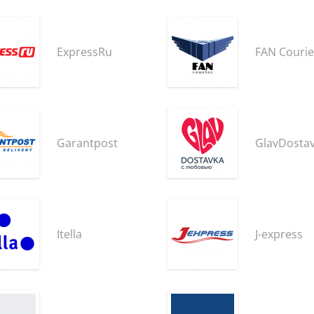
ExpressRu
FAN Courie
Garantpost
GlavDosta
Itella
J-express