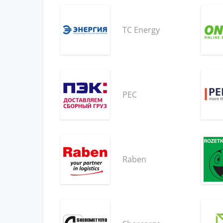
TC Energy
PEC
Raben