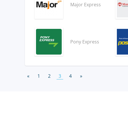
Major Express
Pony Express
«
1
2
3
4
»