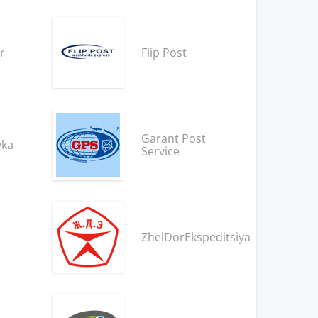
r
Flip Post
Garant Post
vka
Service
ZhelDorEkspeditsiya