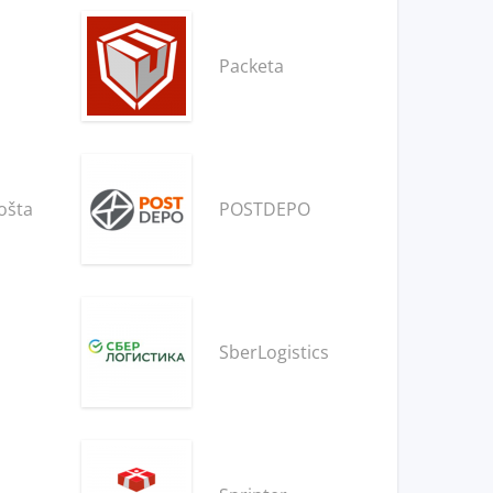
Packeta
ošta
POSTDEPO
SberLogistics