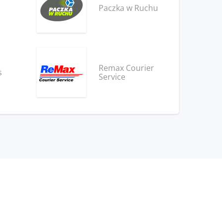
Paczka w Ruchu
Remax Courier
s
Service