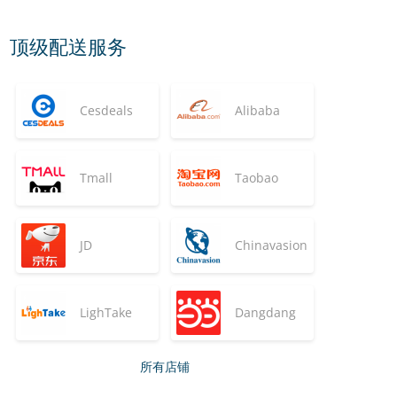
顶级配送服务
Cesdeals
Alibaba
Tmall
Taobao
JD
Chinavasion
LighTake
Dangdang
所有店铺