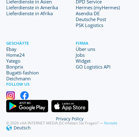
Lieferdienste in Asien
DPD Service
Lieferdienste in Amerika
Hermes (myHermes)
Lieferdienste in Afrika
Asendia DE
Deutsche Post
PSK Logistics
GESCHÄFTE
FIRMA
Ebay
Über uns
Home24
Jobs
Yatego
Widget
Bonprix
GO Logistics API
Bugatti-fashion
Deichmann
FOLLOW US
Privacy Policy
© 2026 «AA INTERNET-MEDIA JSC»
Haben Sie Fragen? —
Kontakt
Deutsch