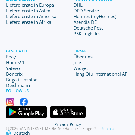
Lieferdienste in Europa
DHL
Lieferdienste in Asien
DPD Service
Lieferdienste in Amerika
Hermes (myHermes)
Lieferdienste in Afrika
Asendia DE
Deutsche Post
PSK Logistics
GESCHÄFTE
FIRMA
Ebay
Über uns
Home24
Jobs
Yatego
Widget
Bonprix
Hang Qiu international API
Bugatti-fashion
Deichmann
FOLLOW US
Privacy Policy
© 2026 «AA INTERNET-MEDIA JSC»
Haben Sie Fragen? —
Kontakt
Deutsch