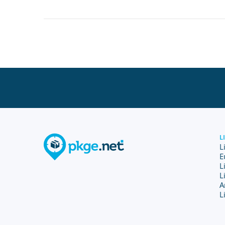
L
L
E
L
L
A
L