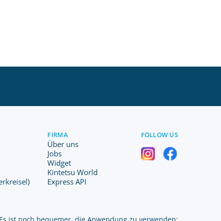
FIRMA
FOLLOW US
Über uns
Jobs
Widget
Kintetsu World
erkreisel)
Express API
Es ist noch bequemer, die Anwendung zu verwenden: