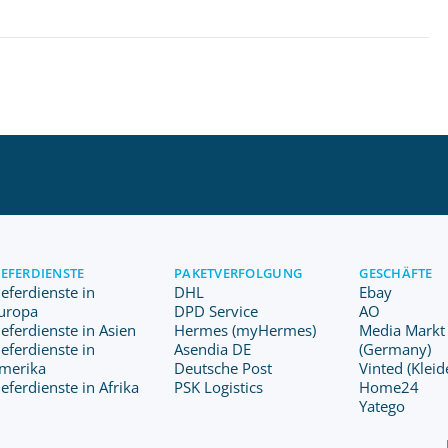
IEFERDIENSTE
PAKETVERFOLGUNG
GESCHÄFTE
ieferdienste in
DHL
Ebay
uropa
DPD Service
AO
ieferdienste in Asien
Hermes (myHermes)
Media Markt
ieferdienste in
Asendia DE
(Germany)
merika
Deutsche Post
Vinted (Kleid
ieferdienste in Afrika
PSK Logistics
Home24
Yatego