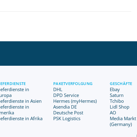
IEFERDIENSTE
PAKETVERFOLGUNG
GESCHÄFTE
ieferdienste in
DHL
Ebay
uropa
DPD Service
Saturn
ieferdienste in Asien
Hermes (myHermes)
Tchibo
ieferdienste in
Asendia DE
Lidl Shop
merika
Deutsche Post
AO
ieferdienste in Afrika
PSK Logistics
Media Markt
(Germany)