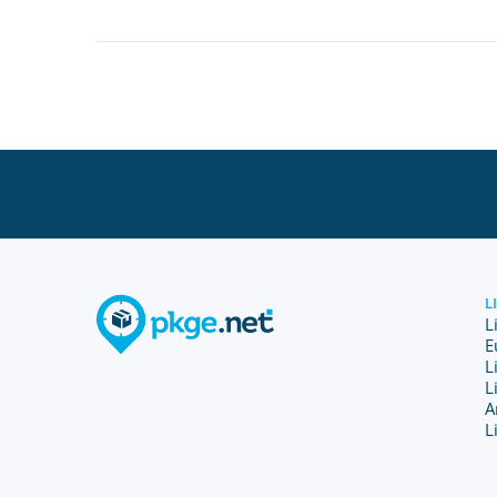
L
L
E
L
L
A
L