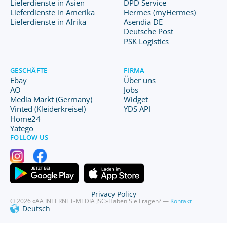
Lieferdienste in Asien
DPD Service
Lieferdienste in Amerika
Hermes (myHermes)
Lieferdienste in Afrika
Asendia DE
Deutsche Post
PSK Logistics
GESCHÄFTE
FIRMA
Ebay
Über uns
AO
Jobs
Media Markt (Germany)
Widget
Vinted (Kleiderkreisel)
YDS API
Home24
Yatego
FOLLOW US
Privacy Policy
© 2026 «AA INTERNET-MEDIA JSC»
Haben Sie Fragen? —
Kontakt
Deutsch